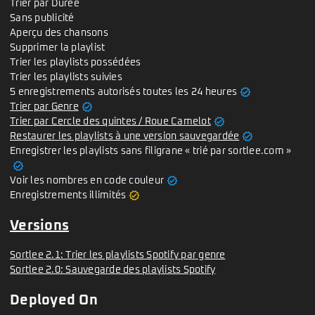
Trier par Durée
Sans publicité
Aperçu des chansons
Supprimer la playlist
Trier les playlists possédées
Trier les playlists suivies
verified
5 enregistrements autorisés toutes les 24 heures
verified
Trier par Genre
verified
Trier par Cercle des quintes / Roue Camelot
verified
Restaurer les playlists à une version sauvegardée
Enregistrer les playlists sans filigrane « trié par sortlee.com »
verified
verified
Voir les nombres en code couleur
verified
Enregistrements illimités
Versions
Sortlee 2.1: Trier les playlists Spotify par genre
Sortlee 2.0: Sauvegarde des playlists Spotify
Deployed On