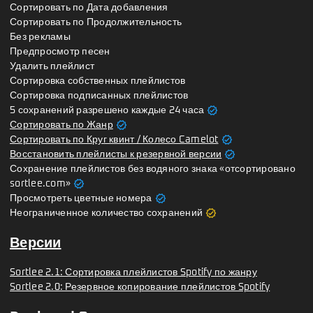
Сортировать по Дата добавления
Сортировать по Продолжительность
Без рекламы
Предпросмотр песен
Удалить плейлист
Сортировка собственных плейлистов
Сортировка подписанных плейлистов
verified
5 сохранений разрешено каждые 24 часа
verified
Сортировать по Жанр
verified
Сортировать по Круг квинт / Колесо Camelot
verified
Восстановить плейлисты к резервной версии
Сохранение плейлистов без водяного знака «отсортировано
verified
sortlee.com»
verified
Просмотреть цветные номера
verified
Неограниченное количество сохранений
Версии
Sortlee 2.1: Сортировка плейлистов Spotify по жанру
Sortlee 2.0: Резервное копирование плейлистов Spotify