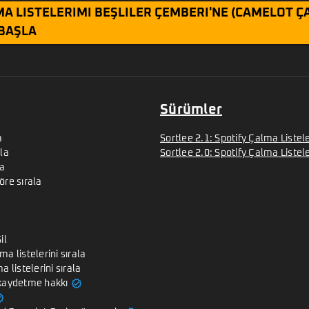
A LISTELERIMI BEŞLILER ÇEMBERI'NE (CAMELOT Ç
BAŞLA
Sürümler
a
Sortlee 2.1: Spotify Çalma Listele
la
Sortlee 2.0: Spotify Çalma Listel
la
öre sırala
il
a listelerini sırala
a listelerini sırala
verified
 kaydetme hakkı
ied