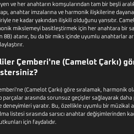
en ve her anahtarın komşularından tam bir beşli aralı
apı, anahtar imzalarına ve harmonik ilişkilerine dayana
iriyle ne kadar yakından ilişkili olduğunu yansıtır. Came
nik mikslemeyi basitleştirmek için her anahtara bir say
in 8B) atanır, bu da bir miks içinde uyumlu anahtarlar 
aylaştırır.
iler Çemberi'ne (Camelot Çarkı) gö
stersiniz?
Çemberi'ne (Camelot Çarkı) göre sıralamak, harmonik o
p parçalar arasında sorunsuz geçişler sağlayarak daha
 deneyimleri yaratır. Bu, özellikle uyumlu bir müzikal 
alma listesi sırasında sarsıcı anahtar değişimlerinden 
tkunları için faydalıdır.