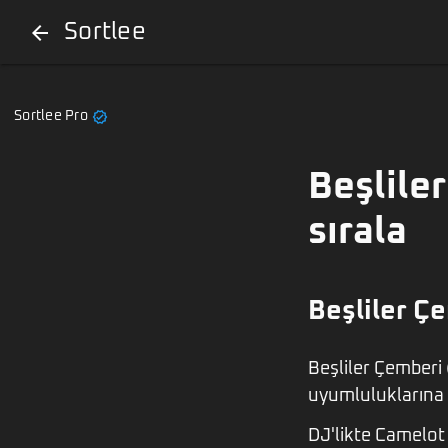
Sortlee
arrow_back
verified
Sortlee Pro
Beşlile
sırala
Beşliler Ç
Beşliler Çemberi 
uyumluluklarına 
DJ'likte Camelot 