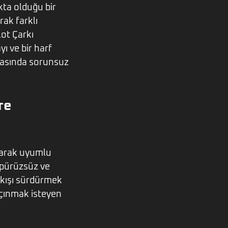
kta olduğu bir
rak farklı
lot Çarkı
ı ve bir harf
arasında sorunsuz
re
larak uyumlu
 pürüzsüz ve
akışı sürdürmek
kaçınmak isteyen