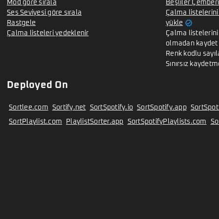
Mod göre sırala
Beşliler Çemberi
Ses Seviyesi göre sırala
Çalma listelerin
verified
Rastgele
yükle
Çalma listeleri yedeklenir
Çalma listelerini
olmadan kaydet
Renk kodlu sayıl
Sınırsız kaydetm
Deployed On
Sortlee.com
Sortify.net
SortSpotify.io
SortSpotify.app
SortSpot
SortPlaylist.com
PlaylistSorter.app
SortSpotifyPlaylists.com
So