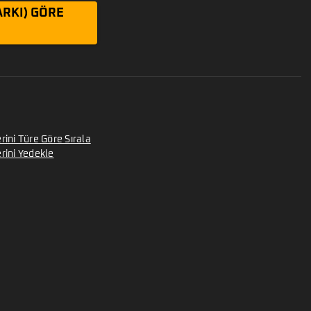
ARKI) GÖRE
rini Türe Göre Sırala
erini Yedekle