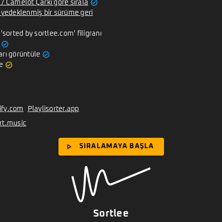
verified
 / Camelot Çarkı göre sırala
i yedeklenmiş bir sürüme geri
 'sorted by sortlee.com' filigranı
verified
verified
arı görüntüle
verified
e
ify.com
Playlisorter.app
rt.music
play_arrow
SIRALAMAYA BAŞLA
Sortlee