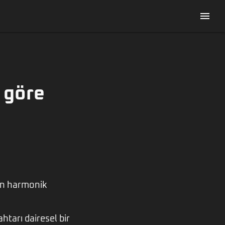
menu
 göre
rin harmonik
htarı dairesel bir