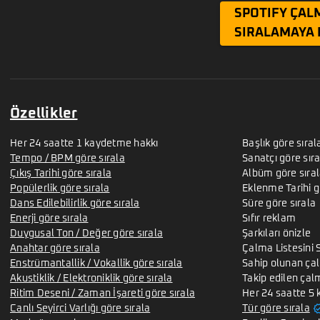
SPOTIFY ÇALM
SIRALAMAYA 
Özellikler
Her 24 saatte 1 kaydetme hakkı
Başlık göre sıral
Tempo / BPM göre sırala
Sanatçı göre sıra
Çıkış Tarihi göre sırala
Albüm göre sıra
Popülerlik göre sırala
Eklenme Tarihi g
Dans Edilebilirlik göre sırala
Süre göre sırala
Enerji göre sırala
Sıfır reklam
Duygusal Ton / Değer göre sırala
Şarkıları önizle
Anahtar göre sırala
Çalma Listesini S
Enstrümantallik / Vokallik göre sırala
Sahip olunan çalm
Akustiklik / Elektroniklik göre sırala
Takip edilen çalm
Ritim Deseni / Zaman İşareti göre sırala
Her 24 saatte 5
verif
Canlı Seyirci Varlığı göre sırala
Tür göre sırala