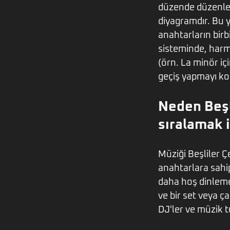
düzende düzenley
diyagramdır. Bu y
anahtarların birb
sisteminde, harmo
(örn. La minör iç
geçiş yapmayı kol
Neden Beşl
sıralamak i
Müziği Beşliler 
anahtarlara sahi
daha hoş dinleme
ve bir set veya ç
DJ'ler ve müzik tu