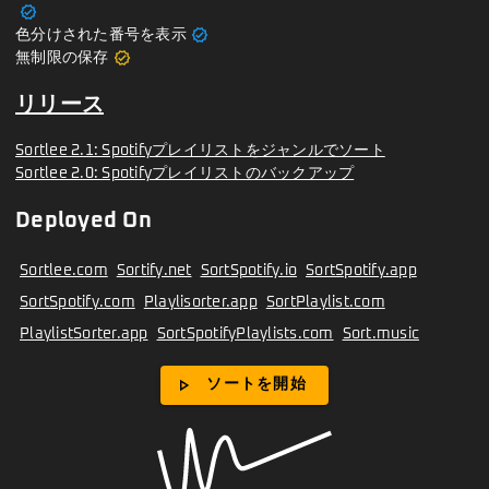
verified
verified
色分けされた番号を表示
verified
無制限の保存
リリース
Sortlee 2.1: Spotifyプレイリストをジャンルでソート
Sortlee 2.0: Spotifyプレイリストのバックアップ
Deployed On
Sortlee.com
Sortify.net
SortSpotify.io
SortSpotify.app
SortSpotify.com
Playlisorter.app
SortPlaylist.com
PlaylistSorter.app
SortSpotifyPlaylists.com
Sort.music
play_arrow
ソートを開始