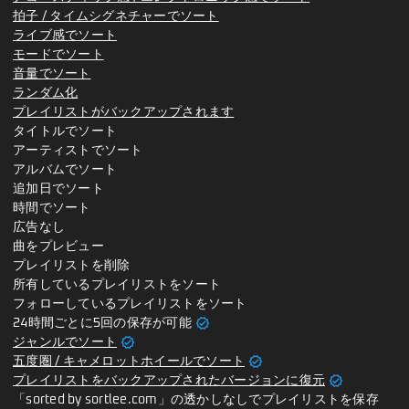
拍子 / タイムシグネチャーでソート
ライブ感でソート
モードでソート
音量でソート
ランダム化
プレイリストがバックアップされます
タイトルでソート
アーティストでソート
アルバムでソート
追加日でソート
時間でソート
広告なし
曲をプレビュー
プレイリストを削除
所有しているプレイリストをソート
フォローしているプレイリストをソート
verified
24時間ごとに5回の保存が可能
verified
ジャンルでソート
verified
五度圏 / キャメロットホイールでソート
verified
プレイリストをバックアップされたバージョンに復元
「sorted by sortlee.com」の透かしなしでプレイリストを保存