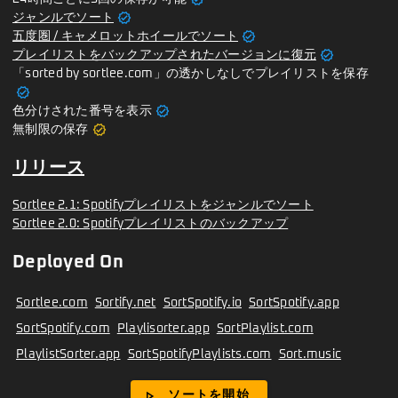
verified
ジャンルでソート
verified
五度圏 / キャメロットホイールでソート
verified
プレイリストをバックアップされたバージョンに復元
「sorted by sortlee.com」の透かしなしでプレイリストを保存
verified
verified
色分けされた番号を表示
verified
無制限の保存
リリース
Sortlee 2.1: Spotifyプレイリストをジャンルでソート
Sortlee 2.0: Spotifyプレイリストのバックアップ
Deployed On
Sortlee.com
Sortify.net
SortSpotify.io
SortSpotify.app
SortSpotify.com
Playlisorter.app
SortPlaylist.com
PlaylistSorter.app
SortSpotifyPlaylists.com
Sort.music
play_arrow
ソートを開始