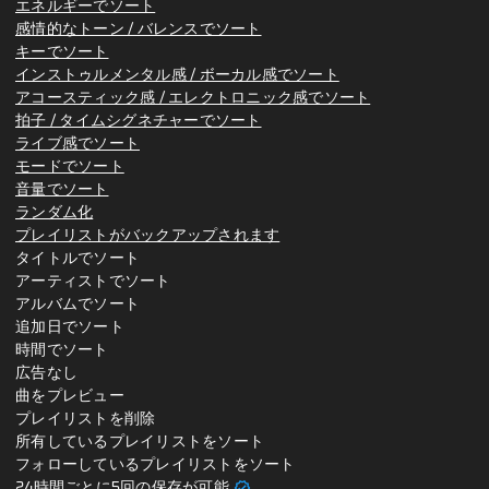
エネルギーでソート
感情的なトーン / バレンスでソート
キーでソート
インストゥルメンタル感 / ボーカル感でソート
アコースティック感 / エレクトロニック感でソート
拍子 / タイムシグネチャーでソート
ライブ感でソート
モードでソート
音量でソート
ランダム化
プレイリストがバックアップされます
タイトルでソート
アーティストでソート
アルバムでソート
追加日でソート
時間でソート
広告なし
曲をプレビュー
プレイリストを削除
所有しているプレイリストをソート
フォローしているプレイリストをソート
verified
24時間ごとに5回の保存が可能