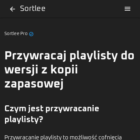
Sortlee
menu
arrow_back
verified
Sortlee Pro
Przywracaj playlisty do
wersji z kopii
zapasowej
Czym jest przywracanie
playlisty?
Przywracanie playlisty to możliwość cofnięcia