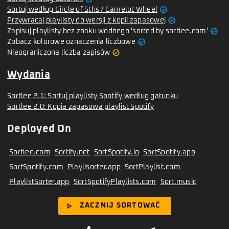
verified
Sortuj według Circle of 5ths / Camelot Wheel
verified
Przywracaj playlisty do wersji z kopii zapasowej
verified
Zapisuj playlisty bez znaku wodnego 'sorted by sortlee.com'
verified
Zobacz kolorowe oznaczenia liczbowe
verified
Nieograniczona liczba zapisów
Wydania
Sortlee 2.1: Sortuj playlisty Spotify według gatunku
Sortlee 2.0: Kopia zapasowa playlist Spotify
Deployed On
Sortlee.com
Sortify.net
SortSpotify.io
SortSpotify.app
SortSpotify.com
Playlisorter.app
SortPlaylist.com
PlaylistSorter.app
SortSpotifyPlaylists.com
Sort.music
play_arrow
ZACZNIJ SORTOWAĆ