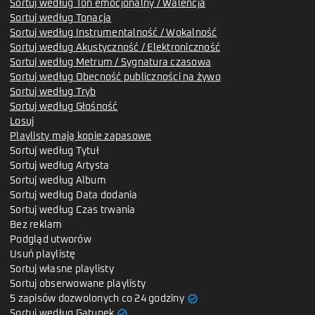
Sortuj według Ton emocjonalny / Walencja
Sortuj według Tonacja
Sortuj według Instrumentalność / Wokalność
Sortuj według Akustyczność / Elektroniczność
Sortuj według Metrum / Sygnatura czasowa
Sortuj według Obecność publiczności na żywo
Sortuj według Tryb
Sortuj według Głośność
Losuj
Playlisty mają kopie zapasowe
Sortuj według Tytuł
Sortuj według Artysta
Sortuj według Album
Sortuj według Data dodania
Sortuj według Czas trwania
Bez reklam
Podgląd utworów
Usuń playlistę
Sortuj własne playlisty
Sortuj obserwowane playlisty
verified
5 zapisów dozwolonych co 24 godziny
verified
Sortuj według Gatunek