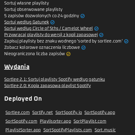
Sortuj własne playlisty
Sortuj obserwowane playlisty
verified
5 zapisów dozwolonych co 24 godziny
verified
Sortuj według Gatunek
verified
Sortuj według Circle of 5ths / Camelot Wheel
verified
Przywracaj playlisty do wersji z kopii zapasowej
verified
Zapisuj playlisty bez znaku wodnego 'sorted by sortlee.com'
verified
Zobacz kolorowe oznaczenia liczbowe
verified
Nieograniczona liczba zapisów
Wydania
Sortlee 2.1: Sortuj playlisty Spotify według gatunku
Sortlee 2.0: Kopia zapasowa playlist Spotify
Deployed On
Sortlee.com
Sortify.net
SortSpotify.io
SortSpotify.app
SortSpotify.com
Playlisorter.app
SortPlaylist.com
PlaylistSorter.app
SortSpotifyPlaylists.com
Sort.music