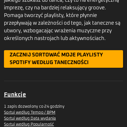
jakiego szukasz do tańca, czy to na energetyczną
imprezę, czy na bardziej relaksujący groove.
Pomaga tworzyć playlisty, które płynnie
przepływają w zależności od tego, jak taneczne są
utwory, wzbogacając wrażenia muzyczne przy
określonych nastrojach lub aktywnościach.
ZACZNIJ SORTOWAĆ MOJE PLAYLISTY
SPOTIFY WEDŁUG TANECZNOŚCI
Funkcje
1 zapis dozwolony co 24 godziny
Sortuj według Tempo / BPM
Sortuj według Data wydania
Sortuj według Popularność