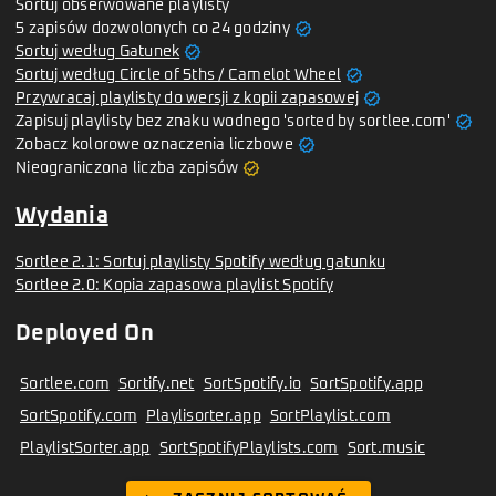
Sortuj obserwowane playlisty
verified
5 zapisów dozwolonych co 24 godziny
verified
Sortuj według Gatunek
verified
Sortuj według Circle of 5ths / Camelot Wheel
verified
Przywracaj playlisty do wersji z kopii zapasowej
verified
Zapisuj playlisty bez znaku wodnego 'sorted by sortlee.com'
verified
Zobacz kolorowe oznaczenia liczbowe
verified
Nieograniczona liczba zapisów
Wydania
Sortlee 2.1: Sortuj playlisty Spotify według gatunku
Sortlee 2.0: Kopia zapasowa playlist Spotify
Deployed On
Sortlee.com
Sortify.net
SortSpotify.io
SortSpotify.app
SortSpotify.com
Playlisorter.app
SortPlaylist.com
PlaylistSorter.app
SortSpotifyPlaylists.com
Sort.music